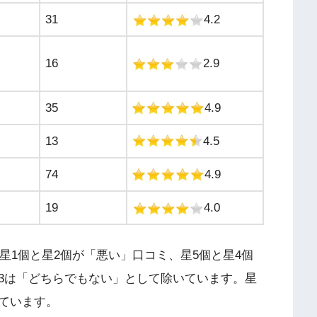
31
4.2
16
2.9
35
4.9
13
4.5
74
4.9
19
4.0
、星1個と星2個が「悪い」口コミ、星5個と星4個
3は「どちらでもない」として除いています。星
ています。