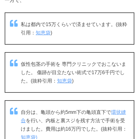
一方で、
私は都内で15万くらいで済ませています。(抜粋
引用：
知恵袋
)
仮性包茎の手術を 専門クリニックでおこないま
した。 傷跡が目立たない術式で17万6千円でし
た。(抜粋引用：
知恵袋
)
自分は、亀頭から約5mm下の亀頭直下で
環状縫
合
を行い、内板と裏スジを残す方法で手術を受
けました。費用は約16万円でした。(抜粋引用：
知恵袋)