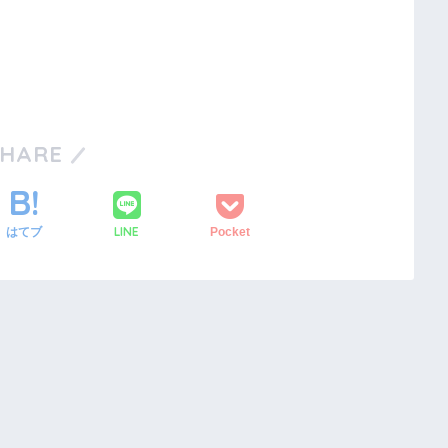
SHARE
LINE
はてブ
Pocket