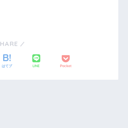
SHARE
LINE
はてブ
Pocket