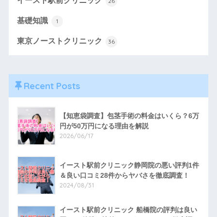
イースト駅前クリニック
26
基礎知識
1
東京ノーストクリニック
36
Recent Posts
【知恵袋調査】包茎手術の料金はいくら？6万
円が50万円になる理由を解説
2026/06/17
イースト駅前クリニック静岡院の悪い評判1件
＆良い口コミ28件からヤバさを徹底調査！
2024/08/31
イースト駅前クリニック 船橋院の評判は良い