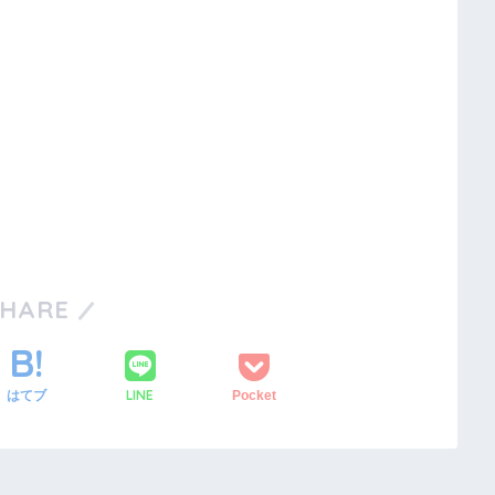
SHARE
LINE
はてブ
Pocket