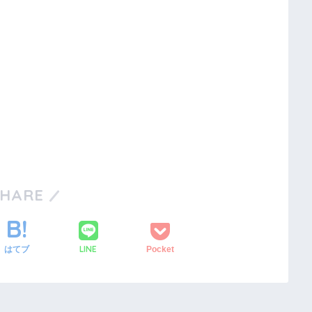
SHARE
LINE
はてブ
Pocket