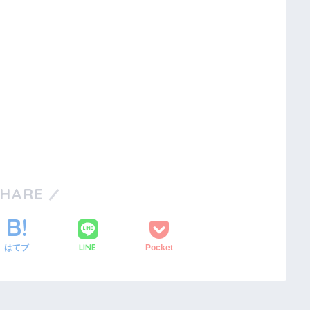
SHARE
LINE
はてブ
Pocket