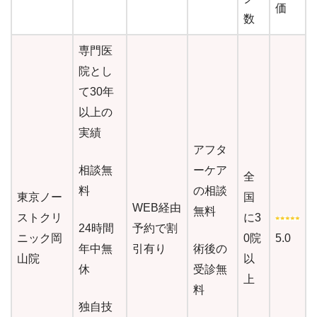
価
数
専門医
院とし
て30年
以上の
実績
アフタ
相談無
ーケア
全
料
の相談
東京ノー
国
WEB経由
無料
ストクリ
に3
24時間
予約で割
ニック岡
0院
5.0
年中無
引有り
術後の
山院
以
休
受診無
上
料
独自技