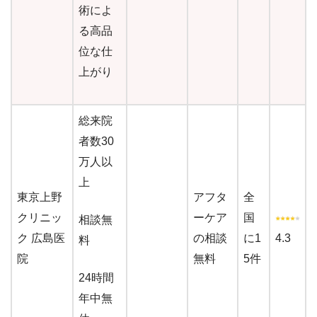
術によ
る高品
位な仕
上がり
総来院
者数30
万人以
上
東京上野
アフタ
全
クリニッ
ーケア
国
相談無
ク 広島医
の相談
に1
4.3
料
院
無料
5件
24時間
年中無