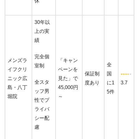
休
30年以
上の実
績
完全個
メンズラ
「キャン
全
室制
イフクリ
ペーンを
保証制
国
ニック広
見た」で
全スタ
度あり
に1
3.7
島・八丁
45,000円
ッフ男
5件
堀院
～
性でプ
ライバ
シー配
慮