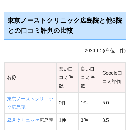
東京ノーストクリニック広島院と他3院
との口コミ評判の比較
(2024.1.5)(単位：件)
悪い口
良い口
Google口
名称
コミ件
コミ件
コミ評価
数
数
東京ノーストクリニッ
0件
1件
5.0
ク広島院
皐月クリニック
広島院
1件
3件
3.5