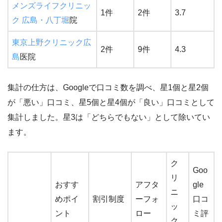
メンズライフクリニッ
1件
2件
3.7
ク 広島・八丁堀
院
東京上野クリニック広
2件
9件
4.3
島
医院
集計の仕方は、Googleで口コミ数を調べ、星1個と星2個
が「悪い」口コミ、星5個と星4個が「良い」口コミとして
集計しました。星3は「どちらでもない」として除いてい
ます。
ク
Goo
リ
おすす
アフタ
gle
ニ
めポイ
割引制度
ーフォ
口コ
ッ
ント
ロー
ミ評
ク