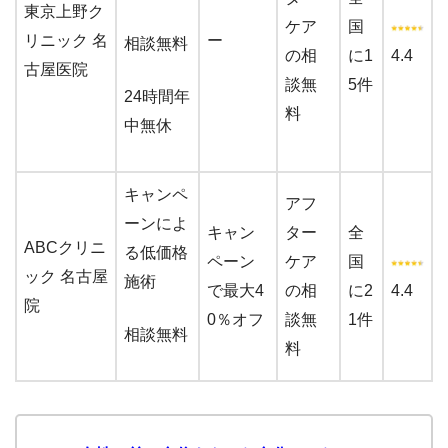
東京上野ク
ケア
国
リニック 名
ー
相談無料
の相
に1
4.4
古屋医院
談無
5件
24時間年
料
中無休
キャンペ
アフ
ーンによ
キャン
ター
全
ABCクリニ
る低価格
ペーン
ケア
国
ック 名古屋
施術
で最大4
の相
に2
4.4
院
0％オフ
談無
1件
相談無料
料