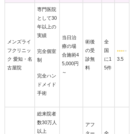
専門医院
として30
年以上の
実績
当日治
メンズライ
術後
全
療の場
フクリニッ
の受
国
完全個室
合施術4
ク 愛知・名
診無
に1
3.5
制
5,000円
古屋院
料
5件
～
完全ハン
ドメイド
手術
総来院者
数30万人
アフ
以上
ター
全