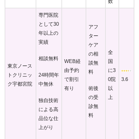
数
専門医院
として30
アフ
年以上の
ター
実績
ケア
全
の相
相談無料
WEB経
国
談無
東京ノース
由予約
に3
料
トクリニッ
24時間年
で割引
0院
3.6
ク宇都宮院
中無休
有り
術後
以
の受
上
独自技術
診無
による高
料
品位な仕
上がり