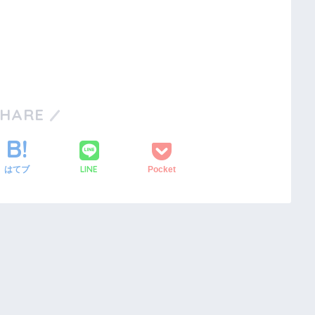
SHARE
LINE
はてブ
Pocket