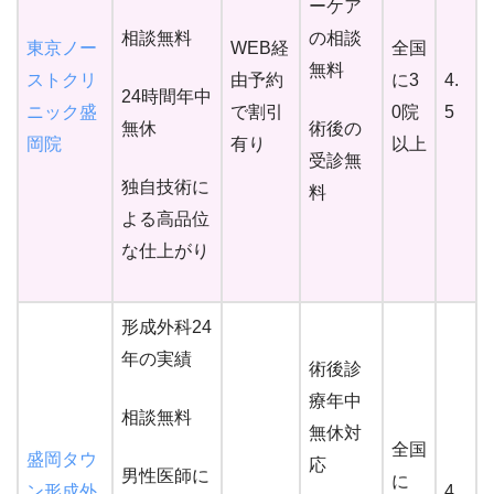
ーケア
相談無料
の相談
東京ノー
WEB経
全国
無料
ストクリ
由予約
に3
4.
24時間年中
ニック盛
で割引
0院
5
無休
術後の
岡院
有り
以上
受診無
独自技術に
料
よる高品位
な仕上がり
形成外科24
年の実績
術後診
療年中
相談無料
無休対
全国
盛岡タウ
応
男性医師に
に
ン形成外
4.