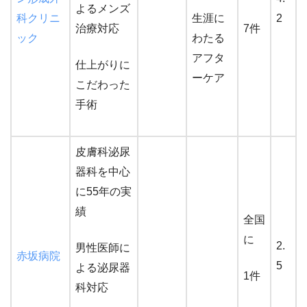
よるメンズ
科クリニ
生涯に
2
治療対応
7件
ック
わたる
アフタ
仕上がりに
ーケア
こだわった
手術
皮膚科泌尿
器科を中心
に55年の実
績
全国
に
2.
男性医師に
赤坂病院
5
よる泌尿器
1件
科対応