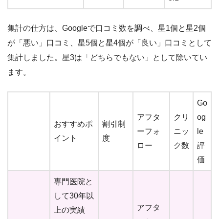
集計の仕方は、Googleで口コミ数を調べ、星1個と星2個
が「悪い」口コミ、星5個と星4個が「良い」口コミとして
集計しました。星3は「どちらでもない」として除いてい
ます。
Go
アフタ
クリ
og
おすすめポ
割引制
ーフォ
ニッ
le
イント
度
ロー
ク数
評
価
専門医院と
して30年以
アフタ
上の実績