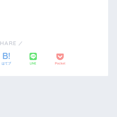
SHARE
LINE
はてブ
Pocket