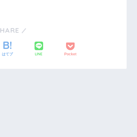
SHARE
LINE
はてブ
Pocket