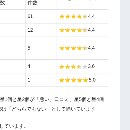
数
件数
61
4.4
12
4.4
5
4.4
4
3.6
1
5.0
、星1個と星2個が「悪い」口コミ、星5個と星4個
3は「どちらでもない」として除いています。
しています。