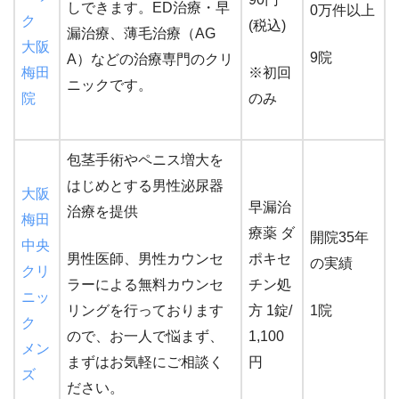
しできます。ED治療・早
0万件以上
ク
(税込)
漏治療、薄毛治療（AG
大阪
9院
A）などの治療専門のクリ
梅田
※初回
ニックです。
院
のみ
包茎手術やペニス増大を
はじめとする男性泌尿器
大阪
早漏治
治療を提供
梅田
療薬 ダ
開院35年
中央
男性医師、男性カウンセ
ポキセ
の実績
クリ
ラーによる無料カウンセ
チン処
ニッ
リングを行っております
方 1錠/
1院
ク
ので、お一人で悩まず、
1,100
メン
まずはお気軽にご相談く
円
ズ
ださい。