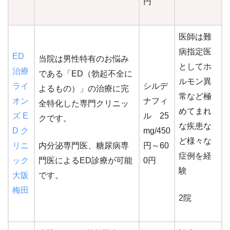
円
医師は難
病指定医
ED
当院は男性特有のお悩み
としてホ
治療
である「ED（勃起不全に
ルモン異
ライ
シルデ
よるもの）」の治療に完
常など極
オン
ナフィ
全特化した専門クリニッ
めてまれ
ズ E
ル 25
クです。
な疾患な
D ク
mg/450
ど様々な
リニ
内分泌専門医、糖尿病専
円～60
症例を経
ック
門医によるED診療が可能
0円
験
大阪
です。
梅田
2院