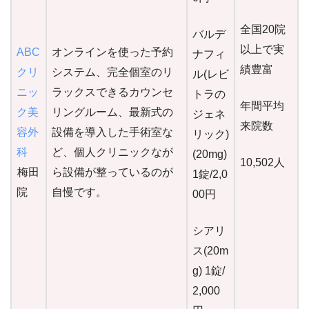
全国20院
バルデ
以上で実
ABC
オンラインを使った予約
ナフィ
績豊富
クリ
システム、完全個室のリ
ル(レビ
ニッ
ラックスできるカウンセ
トラの
年間平均
ク美
リングルーム、最新式の
ジェネ
来院数
容外
設備を導入した手術室な
リック)
科
ど、個人クリニックなが
(20mg)
10,502人
梅田
ら設備が整っているのが
1錠/2,0
院
自慢です。
00円
シアリ
ス(20m
g) 1錠/
2,000