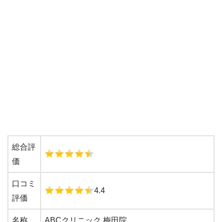
総合評
価
口コミ
4.4
評価
名称
ABCクリニック 梅田院