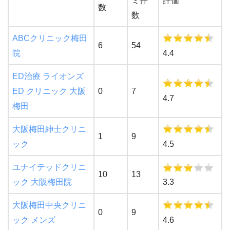
ミ件
評価
数
数
ABCクリニック梅田
6
54
院
4.4
ED治療 ライオンズ
ED クリニック 大阪
0
7
4.7
梅田
大阪梅田紳士クリニ
1
9
ック
4.5
ユナイテッドクリニ
10
13
ック 大阪梅田院
3.3
大阪梅田中央クリニ
0
9
ック メンズ
4.6