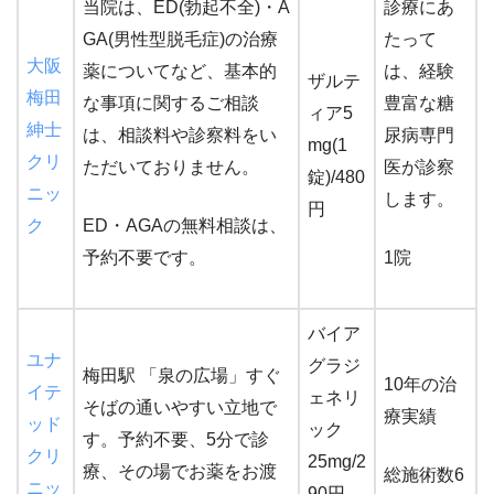
当院は、ED(勃起不全)・A
診療にあ
GA(男性型脱毛症)の治療
たって
大阪
薬についてなど、基本的
は、経験
ザルテ
梅田
な事項に関するご相談
豊富な糖
ィア5
紳士
は、相談料や診察料をい
尿病専門
mg(1
クリ
ただいておりません。
医が診察
錠)/480
ニッ
します。
円
ク
ED・AGAの無料相談は、
予約不要です。
1院
バイア
ユナ
グラジ
梅田駅 「泉の広場」すぐ
10年の治
イテ
ェネリ
そばの通いやすい立地で
療実績
ッド
ック
す。予約不要、5分で診
クリ
25mg/2
療、その場でお薬をお渡
総施術数6
ニッ
90円