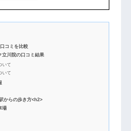
の口コミを比較
ク立川院の口コミ結果
ついて
ついて
報
からの歩き方<h2>
車場