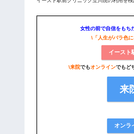
イースト駅前クリニック立川院の利用を検
女性の前で自信をもち
\「人生がバラ色
イースト
\来院
でも
オンライン
でもど
来
オンラ